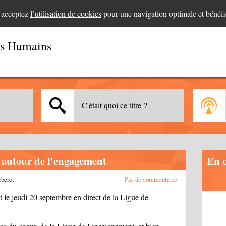
s acceptez
l’utilisation de cookies
pour une navigation optimale et bénéfi
ts Humains
C'était quoi ce titre ?
 autour de l'engagement
En 
rberot
Pas de commentaire
 le jeudi 20 septembre en direct de la Ligue de