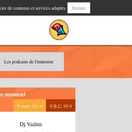
cier de contenus et services adaptés.
Fermer
Les podcasts de l'émission
ce moment
Évreux 102.4
V.B.C. 95.9
Dj Vadim